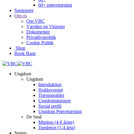
60+ prøvetræning
Sponsorer
Om os
Om VBC
Værdier og Visioner
Dokumenter
Privatlivspolitik
Cookie Politik
Shop
Book Bane
Ungdom
Ungdom
Introduktion
Holdoversigt
Træningstider
Ungdomstrænere
Social profil
Ungdom Prøvetræning
De Små
Miniton (4-6 årige)
Tumleton (1-4 årig)
Senior