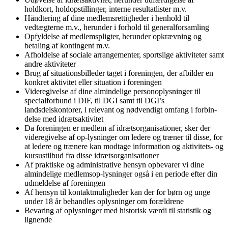
holdkort, holdopstillinger, interne resultatlister m.v.
Håndtering af dine medlemsrettigheder i henhold til
vedtægterne m.v., herunder i forhold til generalforsamling
Opfyldelse af medlemspligter, herunder opkrævning og
betaling af kontingent m.v.
Afholdelse af sociale arrangementer, sportslige aktiviteter samt
andre aktiviteter
Brug af situationsbilleder taget i foreningen, der afbilder en
konkret aktivitet eller situation i foreningen
Videregivelse af dine almindelige personoplysninger til
specialforbund i DIF, til DGI samt til DGI’s
landsdelskontorer, i relevant og nødvendigt omfang i forbin-
delse med idrætsaktivitet
Da foreningen er medlem af idrætsorganisationer, sker der
videregivelse af op-lysninger om ledere og træner til disse, for
at ledere og trænere kan modtage information og aktivitets- og
kursustilbud fra disse idrætsorganisationer
Af praktiske og administrative hensyn opbevarer vi dine
almindelige medlemsop-lysninger også i en periode efter din
udmeldelse af foreningen
Af hensyn til kontaktmuligheder kan der for børn og unge
under 18 år behandles oplysninger om forældrene
Bevaring af oplysninger med historisk værdi til statistik og
lignende