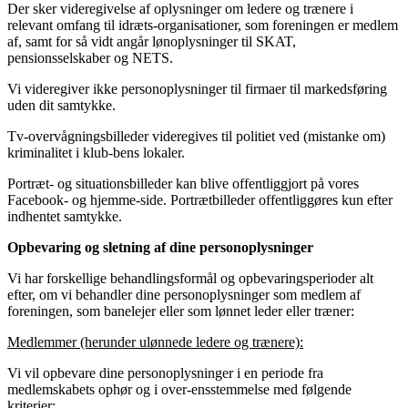
Der sker videregivelse af oplysninger om ledere og trænere i
relevant omfang til idræts-organisationer, som foreningen er medlem
af, samt for så vidt angår lønoplysninger til SKAT,
pensionsselskaber og NETS.
Vi videregiver ikke personoplysninger til firmaer til markedsføring
uden dit samtykke.
Tv-overvågningsbilleder videregives til politiet ved (mistanke om)
kriminalitet i klub-bens lokaler.
Portræt- og situationsbilleder kan blive offentliggjort på vores
Facebook- og hjemme-side. Portrætbilleder offentliggøres kun efter
indhentet samtykke.
Opbevaring og sletning af dine personoplysninger
Vi har forskellige behandlingsformål og opbevaringsperioder alt
efter, om vi behandler dine personoplysninger som medlem af
foreningen, som banelejer eller som lønnet leder eller træner:
Medlemmer (herunder ulønnede ledere og trænere):
Vi vil opbevare dine personoplysninger i en periode fra
medlemskabets ophør og i over-ensstemmelse med følgende
kriterier: