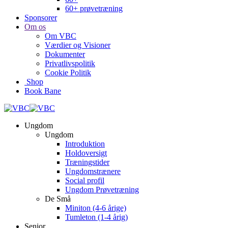
60+ prøvetræning
Sponsorer
Om os
Om VBC
Værdier og Visioner
Dokumenter
Privatlivspolitik
Cookie Politik
Shop
Book Bane
Ungdom
Ungdom
Introduktion
Holdoversigt
Træningstider
Ungdomstrænere
Social profil
Ungdom Prøvetræning
De Små
Miniton (4-6 årige)
Tumleton (1-4 årig)
Senior